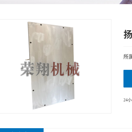
瓷加热圈
弹机热箱
所
24