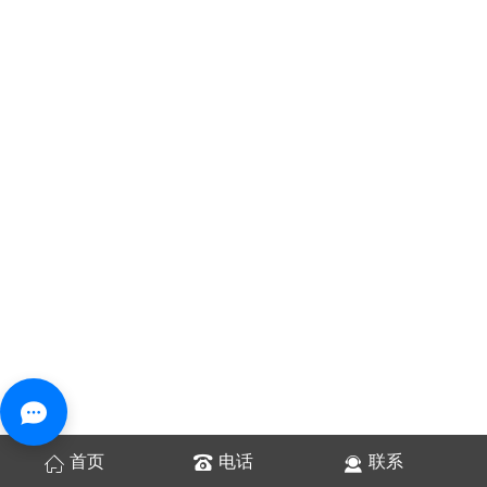
首页
电话
联系