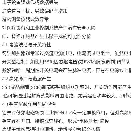
电子设备误动作或数据丢失
通信信号干扰，导致误码率增加
精密测量仪器读数异常
对医疗设备和工业控制系统产生潜在安全风险
四、铸铝加热器产生电磁干扰的可能性分析
4.1 电流波动与开关特性
铸铝加热器通常通过交流电源供电，电流流过电阻丝。虽然电阻
开关型控制：如使用SSR(固态继电器)或PWM(脉宽调制)调
频繁通断：周期性开关电流会产生脉冲电流，容易在电源线上
4.2 高频脉冲与谐波产生
SSR或晶闸管(SCR)调节铸铝加热器功率时，开关动作可能
，也可能通过辐射方式影响周围电路。尤其是在功率较大、调节频
4.3 铝壳屏蔽作用与局限性
铝壳对低频电磁场(如工频50/60Hz)有一定屏蔽作用，但对高频
铝壳存在开口、接缝或穿线孔，形成“电磁泄漏”路径
高频干扰容易通过电源线、地线或空气耦合传播