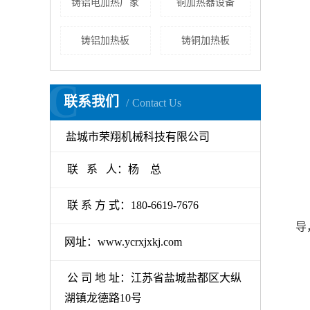
铸铝电加热厂家
铜加热器设备
铸铝加热板
铸铜加热板
C
联系我们
Contact Us
盐城市荣翔机械科技有限公司
联 系 人：杨 总
联 系 方 式：180-6619-7676
导
网址：www.ycrxjxkj.com
公 司 地 址：江苏省盐城盐都区大纵
湖镇龙德路10号