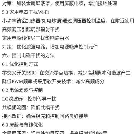
对策：加装金属屏蔽罩，使用屏蔽电缆，增加接地处理
5.3 家用电器干扰Wi-Fi
小功率铸铝加热器(如电炒锅)通过调压器控制温度，在附近使用
高频调压引起局部辐射干扰
家用电源线传导干扰影响路由器
对策：优化滤波电路，增加电源噪声控制元件
六、控制电磁干扰的方法
6.1 优化控制方式
零交叉开关SSR：在交流零点切换，减少高频脉冲和谐波产生
降低PWM频率或采用软开关技术：减少高频成分
6.2 电源滤波与控制
LC滤波器：控制传导干扰
共模扼流圈：降低共模干扰
接地改进：确保铝壳和控制回路良好接地
6.3 屏蔽与布线优化
金属屏蔽罩：铝壳外加屏蔽罩，提高辐射控制效果